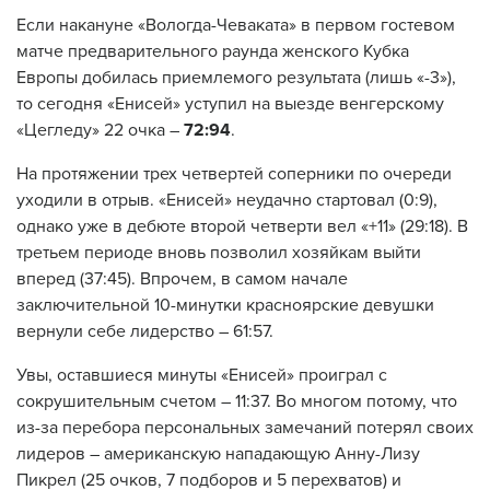
Если накануне «Вологда-Чеваката» в первом гостевом
матче предварительного раунда женского Кубка
Европы добилась приемлемого результата (лишь «-3»),
то сегодня «Енисей» уступил на выезде венгерскому
«Цегледу» 22 очка –
72:94
.
На протяжении трех четвертей соперники по очереди
уходили в отрыв. «Енисей» неудачно стартовал (0:9),
однако уже в дебюте второй четверти вел «+11» (29:18). В
третьем периоде вновь позволил хозяйкам выйти
вперед (37:45). Впрочем, в самом начале
заключительной 10-минутки красноярские девушки
вернули себе лидерство – 61:57.
Увы, оставшиеся минуты «Енисей» проиграл с
сокрушительным счетом – 11:37. Во многом потому, что
из-за перебора персональных замечаний потерял своих
лидеров – американскую нападающую Анну-Лизу
Пикрел (25 очков, 7 подборов и 5 перехватов) и